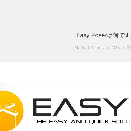
Easy Poserは何で
Madcat Games
2018. 5. 16