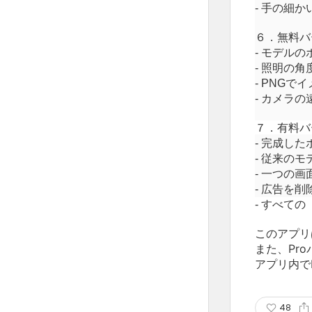
-
手の細か
６．無料バ
-
モデルの
-
照明の角
- PNG
でイ
-
カメラの
７．有料バ
-
完成した
-
従来
のモ
-
一つの
画
-
広
告を削
-
すべての
このアプリ
また、Pr
アプリ内で
48