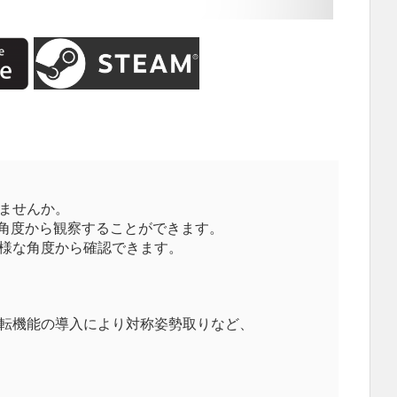
ませんか。
角度
から
観
察することができます。
様
な角度から確認できます。
転
機能の導入により
対称
姿勢取りなど、