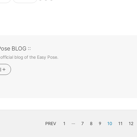
Pose BLOG ::
 official blog of the Easy Pose.
기
PREV
1
···
7
8
9
10
11
12