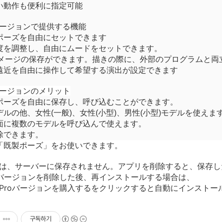
い動作も便利に指定可能
ージョンで提供する機能
ポーズを自由にセットできます
度を調整し、自由にムードをセットできます。
メージの保存ができます。描きの際に、外部のプログラムと
両
遠近を自由に操作して希望する演出が設定できます
ージョンのメリット
ポーズを自由に保存し、呼び
込
むことができます。
デルの他、女性
(
一般
)
、女性
(
小型
)
、男性
(
小型
)
モデルを使えま
面に複
数
のモデルを呼び
込
んで使えます。
除できます。
「
既
製ポーズ」をお使いできます。
は、サーバーに保存されません。アプリを削除すると、保存し
oバージョンを削除した後、再インストールする場合は、
Proバージョンを購入するをクリックすると自動にインストー
구독하기