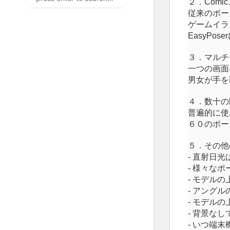
２．
Comic
従来
のポー
ゲームイラ
EasyPoser
３．マルチ
一つの
画
面
男女が手を
４．
数
十の
普遍的に使
６０のポー
５．その他
-
直射日光
-
様
々
なポ
-
モデルの
-
アングル
-
モデルの
-
背景なし
-
いつ端末