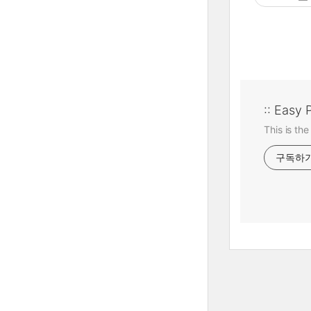
:: Easy 
This is the
구독하