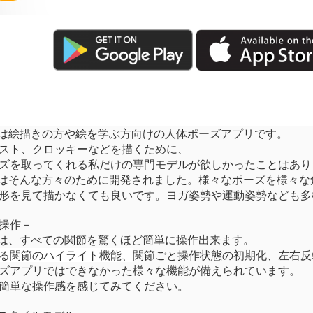
は
絵
描きの方や
絵
を
学
ぶ方向けの人
体
ポーズアプリです。
スト、クロッキーなどを描くために、
ズを取ってくれる私だけの
専
門モデルが欲しかったことはあり
はそんな方
々
のために開
発
されました。
様
々
なポーズを
様
々
な
形を見て描かなくても良いです。ヨガ姿勢や運動姿勢なども多
操作－
は、すべての
関
節を驚くほど簡
単
に操作出
来
ます。
る関節のハイライト機能、
関
節ごと操作
状
態の初期化、左右反
ズアプリではできなかった
様
々
な機能が備えられています。
簡
単
な操作感を感じてみてください。