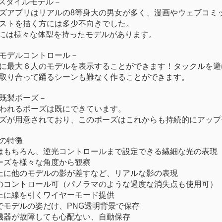
スタイルモデル－
ズアプリはリアルの
8
等身大の男女が多く、漫
画
やウェブコミ
ストを描く方には多少不向きでした。
には
様
々
な
体
型を持ったモデルがあります。
モデルコントロール－
に最大６人のモデルを表示することができます！タックルを避
取り合って踊るシーンも難なく作ることができます。
既
製ポーズ－
われるポーズは
既
にできています。
ズが用意されており、このポーズはこれからも持
続
的にアップ
の特
徴
はもちろん、逆光コントロールまで設定できる
繊
細な光の表現
ーズを
様
々
な角度から
観
察
上に他のモデルの影が差すなど、リアルな影の表現
のコントロール可（パノラマのような過度な消失点も使用可）
上に線を引くワイヤーモード提供
でモデルの姿だけ、
PNG
透明背景で保存
機器が故障しても心配ない、自動保存