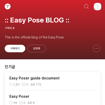
검색하기
티스토리
:: Easy Pose BLOG ::
구독자
4
This is the official blog of the Easy Pose.
구독하기
방명록
신고하기 레이어
열기
인기글
Easy Poser guide document
1,321
3
조회
775
Easy Poser
98
0
조회
8