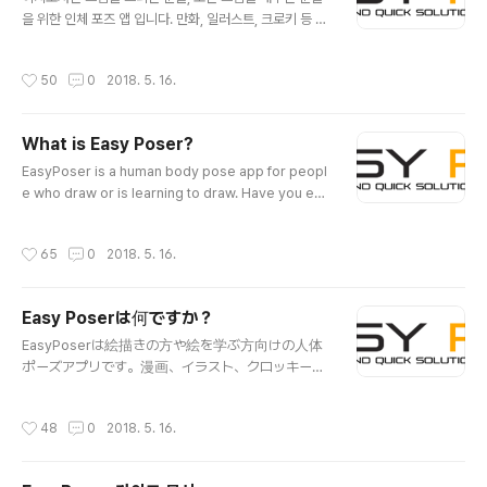
을 위한 인체 포즈 앱 입니다. 만화, 일러스트, 크로키 등 그
림을 위해 다양한 포즈를 취해줄 나만의 전문 모델이 있었
으면 하는 생각을 해 보진 않으셨나요. 이지포저 EasyPos
작성시간
50
0
2018. 5. 16.
er는 그런 분들을 위해 개발되었습니다. 여러 포즈를 다양
한 각도에서 살펴볼 수 있습니다. 이제 관절 목각인형이나
피규어를 보며 그리지 않아도 됩니다. 요가 자세나 운동 자
What is Easy Poser?
세도 다양한 각도에서 확인이 가능합니다. --- 주요특징 1.
글 내용
섬세한 조작이지포저는 모든 주요 관절을 하나하나 섬세하
EasyPoser is a human body pose app for peopl
게 조작할수 있고 놀라울 정도로 편리합니다. 현재 움직이
e who draw or is learning to draw. Have you eve
는 부분에 대한 하일라이트 제공, 관절별 초기화, 좌우 반전
r wanted a personalized model to show various
기능도입으로 대칭 자세를 잡기 등 기존 포즈 앱으론 할 수
poses while drawing animation, illustration or sk
작성시간
65
0
2018. 5. 16.
없었던 다양한 기..
etching? EasyPoser was developed for these p
eople. Various angles of different poses can be
inspected. Now you do not have to draw with a
Easy Poserは何ですか？
wooden joint doll or figure as a model. Even yo
글 내용
ga or exercise poses can be..
EasyPoserは絵描きの方や絵を学ぶ方向けの人体
ポーズアプリです。漫画、イラスト、クロッキーな
どを描くために、様々なポーズを取ってくれる私だ
けの専門モデルが欲しかったことはありませんか。
작성시간
48
0
2018. 5. 16.
EasyPoserはそんな方々のために開発されました。
様々なポーズを様々な角度から観察することがで
きます。デッサン人形を見て描かなくても良いで