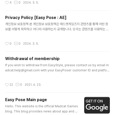
작성시간
4
0
2024. 3. 5.
Service, you consent to the collection and use of information in accor
dance with this Policy. Unless otherwise defined in this ..
Privacy Policy [Easy Pose : AE]
글 내용
개인정보 보호정책 본 개인정보 보호정책은 매드캣게임즈의 콘텐츠를 통해 어떤 정
보를 어떻게 획득하고 어디에 사용하는지 공개합니다. 당사는 콘텐츠를 사용하는 사
용자의 모든 정보가 중요하게 취급되어야 한다는 점을 분명히 인식하고 있습니다. 당
사는 서비스를 제공하고 개선하기 위해 귀하의 데이터를 사용합니다. 서비스를 사용
작성시간
0
0
2024. 3. 5.
함으로써 귀하는 본 정책에 따라 정보의 수집 및 사용에 동의하게 됩니다. 이 개인 정
보 보호 정책에 달리 정의되지 않는 한, 이 개인 정보 보호 정책에서 사용된 용어는 우
리의 이용 약관과 동일한 의미를 갖습니다. 1. 개인정보 수집 항목 및 방법 당사가 서
Withdrawal of membership
비스하는 '이지포저:AE' 는 개인정보를 수집하지 않습니다. 2. 개인정보 처리 및 보
글 내용
유 기간 당사가 서비스하는 '이지포저:AE' 는 개인정보..
If you wish to withdraw from EasyStyle, please contact us by email m
adcat.help@gmail.com with your EasyPoser customer ID and platfor
m (Google Play, Gmail, Facebook, Apple ID, etc.) used for authenticat
ion. 이지스타일에 가입하신 고객 여러분 중 탈퇴를 원하시는 경우 이지포저 고객 I
작성시간
22
0
2021. 6. 23.
D, 인증 시 사용한 플랫폼(구글플레이, 지메일, 페이스북, 애플 ID 등)정보를 작성하
여 이메일 madcat.help@gmail.com 으로 연락 주세요. Easy Styleに登録さ
れたお客様、脱退をご希望の場合Easy Pose顧客ID、認証時に使用した
Easy Pose Main page
プラットフォーム（Go..
글 내용
Hello. This website is the official Madcat Games
blog. This blog provides news about app and g