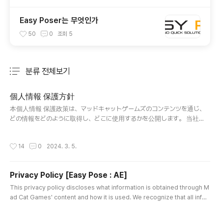
Easy Poser는 무엇인가
50
0
조회
5
분류 전체보기
주요 글 목록
個人情報 保護方針
글 내용
本個人情報 保護政策は、マッドキャットゲームズのコンテンツを通じ、
どの情報をどのように取得し、どこに使用するかを公開します。 当社
は、コンテンツを使用するユーザーのすべての情報が重要に取り扱われな
ければならないという点を明確に認識しています。 当社は、サービスを提
작성시간
14
0
2024. 3. 5.
供し、改善するためにあなたのデータを使用します。 サービスを使用する
ことにより、お客様の本ポリシーに従い、情報の収集および使用に同意
することになります。 この個人情報情報保護ポリシーに特に定義されて
Privacy Policy [Easy Pose : AE]
いない限り、これは個人情報保護ポリシーで使用されている用語は、私
글 내용
たちの利用規約と同じ意味を持っています。 1.個人情報 収集 項目 及び
This privacy policy discloses what information is obtained through M
方法 当社がサービスする「イージーポーザー：AE」は個人情報を収集しま
ad Cat Games' content and how it is used. We recognize that all infor
せん。 2.個人情報 処理 及び 保有期間 当社がサービスする「イージーポー
mation provided by users of our content must be treated seriously.
ザー：AE」は、個人情報を収集せず、保有しません。..
We use your data to provide and improve our services. By using the