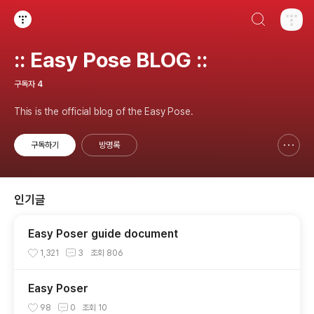
검색하기
티스토리
:: Easy Pose BLOG ::
구독자
4
This is the official blog of the Easy Pose.
구독하기
방명록
신고하기 레이어
열기
인기글
Easy Poser guide document
1,321
3
조회
806
Easy Poser
98
0
조회
10