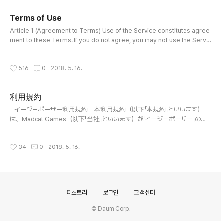
서비스를 이용할 수 없습니다.이용자가 본 서비스를 사용하는 시점부터 본 약관에 동
의한 것으로 간주됩니다. 제2조 (적용되는 규약 등)본 약관에 명시되지 않은 사항은
Terms of Use
Madcat Games 이용약관이 적용됩니다.당사의 개인정보취급방침은 홈페이지(ht
글 내용
tp://easyPose...
Article 1 (Agreement to Terms) Use of the Service constitutes agree
ment to these Terms. If you do not agree, you may not use the Servic
e. Using the Service implies full agreement to the Terms. Article 2 (A
pplicable Provisions) Matters not defined herein shall follow Madcat
작성시간
516
0
2018. 5. 16.
Games’ General Terms. Privacy policy: http://easyPose.comArticle 3
(Collected Information) Gallery access may be requested t..
利用規約
글 내용
- イージーポーザー利用規約 - 本利用規約（以下「本規約」といいます）
は、Madcat Games（以下「当社」といいます）が「イージーポーザー」の名
称で、またはそれに関連して提供するウェブサイト、ソフトウェア、アプ
リケーション、製品、ドキュメントおよびその他すべてのサービス（以下
작성시간
34
0
2018. 5. 16.
「本サービス」といいます）の利用条件を、利用者と当社との間で定めるも
のです。 第1条（規約への同意）利用者は、本規約に従って本サービスを
利用するものとします。利用者が本規約に同意しない場合、本サービス
を利用することはできません。本サービスの利用を開始した時点で、利用
者は本規約に同意したものとみなされます。 第2条（適用される規約等）
의안내
티스토리
로그인
고객센터
本規約に定めのない事項（個人情報の取り扱い、利用者の責任、禁止事
項、コンテンツの権利帰属、保証の否認、変更および終了等）について
© Daum Corp.
は、Madcat Gamesの一般利用規約が適用さ..