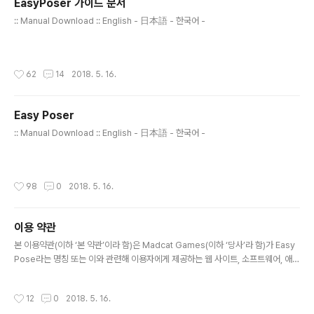
EasyPoser 가이드 문서
す。ヨガ姿勢や運動姿勢なども多様な角度から確
글 내용
認できます。 １．繊細な操作－EasyPoserは、す
:: Manual Download :: English - 日本語 - 한국어 -
べての関節を驚くほど簡単に操作出来ます。操作
している関節のハイライト機能、関節ごと操作状
態の初期化、左右反転機能の導入により対称姿勢
작성시간
62
14
2018. 5. 16.
取りなど、従来のポーズアプリではできなかった
様々な機能が備えられています。マウスより簡単な
操作感を感じてみてください。 ２．Comicスタイ
Easy Poser
ルモデル－従来のポーズアプリはリアルの8等身大
글 내용
の男女が多く、漫画やウェブコミック、ゲームイラ
:: Manual Download :: English - 日本語 - 한국어 -
ス..
작성시간
98
0
2018. 5. 16.
이용 약관
글 내용
본 이용약관(이하 ‘본 약관’이라 함)은 Madcat Games(이하 ‘당사’라 함)가 Easy
Pose라는 명칭 또는 이와 관련해 이용자에게 제공하는 웹 사이트, 소프트웨어, 애플
리케이션, 프로덕트, 문서, 기타 모든 제품 및 서비스(이하 ‘본 서비스’라 함) 이용에
관한 조건을 이용자와 당사 사이에 정한 것입니다. 제1조 (약관 동의) 이용자는 본 약
작성시간
12
0
2018. 5. 16.
관의 규정에 따라 본 서비스를 이용합니다.이용자는 본 약관에 동의하지 않는 한 본