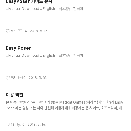
EasyPoser 가이드 문서
す。ヨガ姿勢や運動姿勢なども多様な角度から確
글 내용
認できます。 １．繊細な操作－EasyPoserは、す
:: Manual Download :: English - 日本語 - 한국어 -
べての関節を驚くほど簡単に操作出来ます。操作
している関節のハイライト機能、関節ごと操作状
態の初期化、左右反転機能の導入により対称姿勢
작성시간
62
14
2018. 5. 16.
取りなど、従来のポーズアプリではできなかった
様々な機能が備えられています。マウスより簡単な
操作感を感じてみてください。 ２．Comicスタイ
Easy Poser
ルモデル－従来のポーズアプリはリアルの8等身大
글 내용
の男女が多く、漫画やウェブコミック、ゲームイラ
:: Manual Download :: English - 日本語 - 한국어 -
ス..
작성시간
98
0
2018. 5. 16.
이용 약관
글 내용
본 이용약관(이하 ‘본 약관’이라 함)은 Madcat Games(이하 ‘당사’라 함)가 Easy
Pose라는 명칭 또는 이와 관련해 이용자에게 제공하는 웹 사이트, 소프트웨어, 애플
리케이션, 프로덕트, 문서, 기타 모든 제품 및 서비스(이하 ‘본 서비스’라 함) 이용에
관한 조건을 이용자와 당사 사이에 정한 것입니다. 제1조 (약관 동의) 이용자는 본 약
작성시간
12
0
2018. 5. 16.
관의 규정에 따라 본 서비스를 이용합니다.이용자는 본 약관에 동의하지 않는 한 본