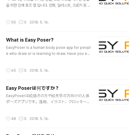
을 위한 인체 포즈 앱 입니다. 만화, 일러스트, 크로키 등 그
림을 위해 다양한 포즈를 취해줄 나만의 전문 모델이 있었
으면 하는 생각을 해 보진 않으셨나요. 이지포저 EasyPos
작성시간
50
0
2018. 5. 16.
er는 그런 분들을 위해 개발되었습니다. 여러 포즈를 다양
한 각도에서 살펴볼 수 있습니다. 이제 관절 목각인형이나
피규어를 보며 그리지 않아도 됩니다. 요가 자세나 운동 자
What is Easy Poser?
세도 다양한 각도에서 확인이 가능합니다. --- 주요특징 1.
글 내용
섬세한 조작이지포저는 모든 주요 관절을 하나하나 섬세하
EasyPoser is a human body pose app for peopl
게 조작할수 있고 놀라울 정도로 편리합니다. 현재 움직이
e who draw or is learning to draw. Have you eve
는 부분에 대한 하일라이트 제공, 관절별 초기화, 좌우 반전
r wanted a personalized model to show various
기능도입으로 대칭 자세를 잡기 등 기존 포즈 앱으론 할 수
poses while drawing animation, illustration or sk
작성시간
65
0
2018. 5. 16.
없었던 다양한 기..
etching? EasyPoser was developed for these p
eople. Various angles of different poses can be
inspected. Now you do not have to draw with a
Easy Poserは何ですか？
wooden joint doll or figure as a model. Even yo
글 내용
ga or exercise poses can be..
EasyPoserは絵描きの方や絵を学ぶ方向けの人体
ポーズアプリです。漫画、イラスト、クロッキーな
どを描くために、様々なポーズを取ってくれる私だ
けの専門モデルが欲しかったことはありませんか。
작성시간
48
0
2018. 5. 16.
EasyPoserはそんな方々のために開発されました。
様々なポーズを様々な角度から観察することがで
きます。デッサン人形を見て描かなくても良いで