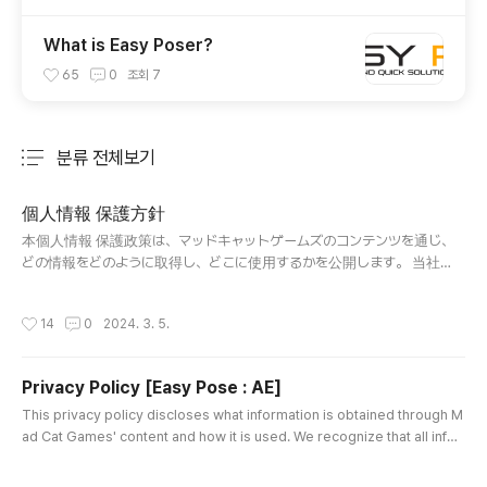
What is Easy Poser?
65
0
조회
7
분류 전체보기
주요 글 목록
個人情報 保護方針
글 내용
本個人情報 保護政策は、マッドキャットゲームズのコンテンツを通じ、
どの情報をどのように取得し、どこに使用するかを公開します。 当社
は、コンテンツを使用するユーザーのすべての情報が重要に取り扱われな
ければならないという点を明確に認識しています。 当社は、サービスを提
작성시간
14
0
2024. 3. 5.
供し、改善するためにあなたのデータを使用します。 サービスを使用する
ことにより、お客様の本ポリシーに従い、情報の収集および使用に同意
することになります。 この個人情報情報保護ポリシーに特に定義されて
Privacy Policy [Easy Pose : AE]
いない限り、これは個人情報保護ポリシーで使用されている用語は、私
글 내용
たちの利用規約と同じ意味を持っています。 1.個人情報 収集 項目 及び
This privacy policy discloses what information is obtained through M
方法 当社がサービスする「イージーポーザー：AE」は個人情報を収集しま
ad Cat Games' content and how it is used. We recognize that all infor
せん。 2.個人情報 処理 及び 保有期間 当社がサービスする「イージーポー
mation provided by users of our content must be treated seriously.
ザー：AE」は、個人情報を収集せず、保有しません。..
We use your data to provide and improve our services. By using the