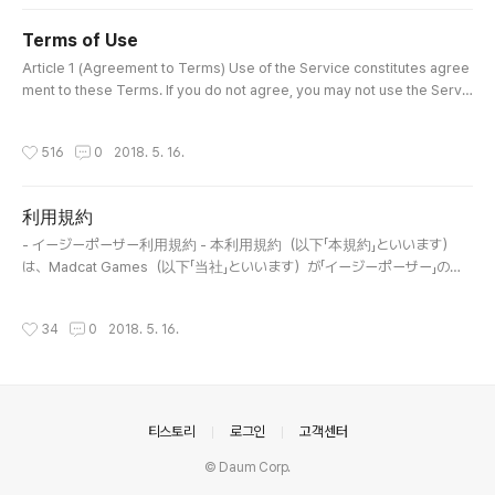
서비스를 이용할 수 없습니다.이용자가 본 서비스를 사용하는 시점부터 본 약관에 동
의한 것으로 간주됩니다. 제2조 (적용되는 규약 등)본 약관에 명시되지 않은 사항은
Terms of Use
Madcat Games 이용약관이 적용됩니다.당사의 개인정보취급방침은 홈페이지(ht
글 내용
tp://easyPose...
Article 1 (Agreement to Terms) Use of the Service constitutes agree
ment to these Terms. If you do not agree, you may not use the Servic
e. Using the Service implies full agreement to the Terms. Article 2 (A
pplicable Provisions) Matters not defined herein shall follow Madcat
작성시간
516
0
2018. 5. 16.
Games’ General Terms. Privacy policy: http://easyPose.comArticle 3
(Collected Information) Gallery access may be requested t..
利用規約
글 내용
- イージーポーザー利用規約 - 本利用規約（以下「本規約」といいます）
は、Madcat Games（以下「当社」といいます）が「イージーポーザー」の名
称で、またはそれに関連して提供するウェブサイト、ソフトウェア、アプ
リケーション、製品、ドキュメントおよびその他すべてのサービス（以下
작성시간
34
0
2018. 5. 16.
「本サービス」といいます）の利用条件を、利用者と当社との間で定めるも
のです。 第1条（規約への同意）利用者は、本規約に従って本サービスを
利用するものとします。利用者が本規約に同意しない場合、本サービス
を利用することはできません。本サービスの利用を開始した時点で、利用
者は本規約に同意したものとみなされます。 第2条（適用される規約等）
의안내
티스토리
로그인
고객센터
本規約に定めのない事項（個人情報の取り扱い、利用者の責任、禁止事
項、コンテンツの権利帰属、保証の否認、変更および終了等）について
© Daum Corp.
は、Madcat Gamesの一般利用規約が適用さ..