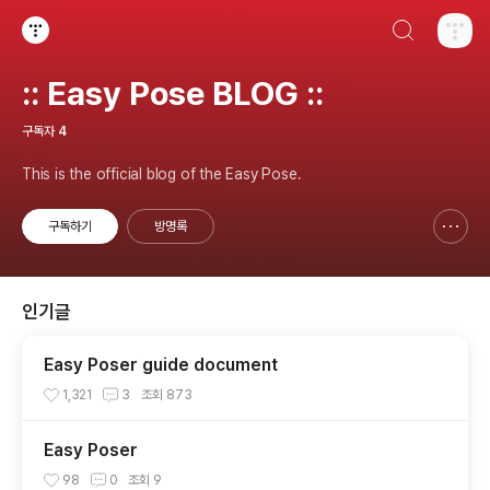
검색하기
티스토리
:: Easy Pose BLOG ::
구독자
4
This is the official blog of the Easy Pose.
구독하기
방명록
신고하기 레이어
열기
인기글
Easy Poser guide document
1,321
3
조회
873
Easy Poser
98
0
조회
9