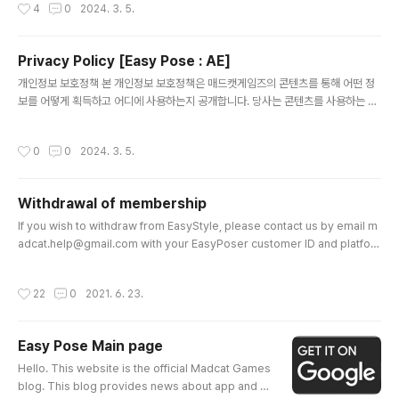
작성시간
4
0
2024. 3. 5.
Service, you consent to the collection and use of information in accor
dance with this Policy. Unless otherwise defined in this ..
Privacy Policy [Easy Pose : AE]
글 내용
개인정보 보호정책 본 개인정보 보호정책은 매드캣게임즈의 콘텐츠를 통해 어떤 정
보를 어떻게 획득하고 어디에 사용하는지 공개합니다. 당사는 콘텐츠를 사용하는 사
용자의 모든 정보가 중요하게 취급되어야 한다는 점을 분명히 인식하고 있습니다. 당
사는 서비스를 제공하고 개선하기 위해 귀하의 데이터를 사용합니다. 서비스를 사용
작성시간
0
0
2024. 3. 5.
함으로써 귀하는 본 정책에 따라 정보의 수집 및 사용에 동의하게 됩니다. 이 개인 정
보 보호 정책에 달리 정의되지 않는 한, 이 개인 정보 보호 정책에서 사용된 용어는 우
리의 이용 약관과 동일한 의미를 갖습니다. 1. 개인정보 수집 항목 및 방법 당사가 서
Withdrawal of membership
비스하는 '이지포저:AE' 는 개인정보를 수집하지 않습니다. 2. 개인정보 처리 및 보
글 내용
유 기간 당사가 서비스하는 '이지포저:AE' 는 개인정보..
If you wish to withdraw from EasyStyle, please contact us by email m
adcat.help@gmail.com with your EasyPoser customer ID and platfor
m (Google Play, Gmail, Facebook, Apple ID, etc.) used for authenticat
ion. 이지스타일에 가입하신 고객 여러분 중 탈퇴를 원하시는 경우 이지포저 고객 I
작성시간
22
0
2021. 6. 23.
D, 인증 시 사용한 플랫폼(구글플레이, 지메일, 페이스북, 애플 ID 등)정보를 작성하
여 이메일 madcat.help@gmail.com 으로 연락 주세요. Easy Styleに登録さ
れたお客様、脱退をご希望の場合Easy Pose顧客ID、認証時に使用した
Easy Pose Main page
プラットフォーム（Go..
글 내용
Hello. This website is the official Madcat Games
blog. This blog provides news about app and g