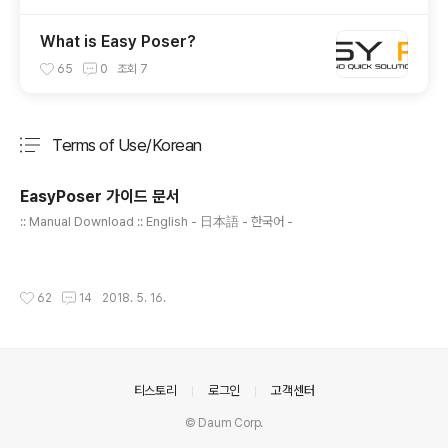
What is Easy Poser?
65
0
조회
7
Terms of Use/Korean
분류 전체보기
주요 글 목록
EasyPoser 가이드 문서
글 내용
:: Manual Download :: English - 日本語 - 한국어 -
작성시간
62
14
2018. 5. 16.
의안내
티스토리
로그인
고객센터
© Daum Corp.