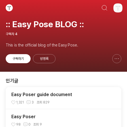
검색하기
티스토리
:: Easy Pose BLOG ::
구독자
4
This is the official blog of the Easy Pose.
구독하기
방명록
신고하기 레이어
열기
인기글
Easy Poser guide document
1,321
3
조회
829
Easy Poser
98
0
조회
9