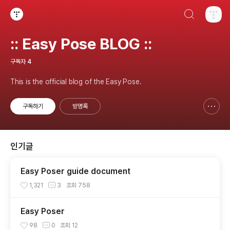
검색하기
티스토리
:: Easy Pose BLOG ::
구독자
4
This is the official blog of the Easy Pose.
구독하기
방명록
신고하기 레이어
열기
인기글
Easy Poser guide document
1,321
3
조회
758
Easy Poser
98
0
조회
12