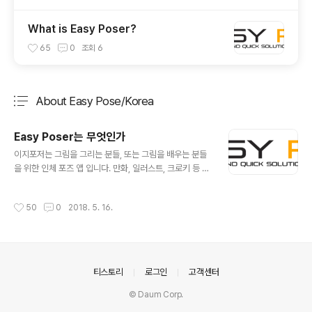
What is Easy Poser?
65
0
조회
6
About Easy Pose/Korea
분류 전체보기
주요 글 목록
Easy Poser는 무엇인가
글 내용
이지포저는 그림을 그리는 분들, 또는 그림을 배우는 분들
을 위한 인체 포즈 앱 입니다. 만화, 일러스트, 크로키 등 그
림을 위해 다양한 포즈를 취해줄 나만의 전문 모델이 있었
으면 하는 생각을 해 보진 않으셨나요. 이지포저 EasyPos
작성시간
50
0
2018. 5. 16.
er는 그런 분들을 위해 개발되었습니다. 여러 포즈를 다양
한 각도에서 살펴볼 수 있습니다. 이제 관절 목각인형이나
피규어를 보며 그리지 않아도 됩니다. 요가 자세나 운동 자
세도 다양한 각도에서 확인이 가능합니다. --- 주요특징 1.
섬세한 조작이지포저는 모든 주요 관절을 하나하나 섬세하
의안내
티스토리
로그인
고객센터
게 조작할수 있고 놀라울 정도로 편리합니다. 현재 움직이
는 부분에 대한 하일라이트 제공, 관절별 초기화, 좌우 반전
© Daum Corp.
기능도입으로 대칭 자세를 잡기 등 기존 포즈 앱으론 할 수