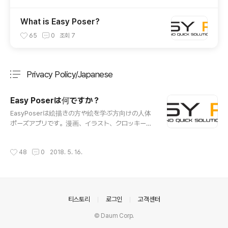
What is Easy Poser?
65
0
조회
7
Privacy Policy/Japanese
분류 전체보기
주요 글 목록
Easy Poserは何ですか？
글 내용
EasyPoserは絵描きの方や絵を学ぶ方向けの人体
ポーズアプリです。漫画、イラスト、クロッキーな
どを描くために、様々なポーズを取ってくれる私だ
けの専門モデルが欲しかったことはありませんか。
작성시간
48
0
2018. 5. 16.
EasyPoserはそんな方々のために開発されました。
様々なポーズを様々な角度から観察することがで
きます。デッサン人形を見て描かなくても良いで
す。ヨガ姿勢や運動姿勢なども多様な角度から確
認できます。 １．繊細な操作－EasyPoserは、す
의안내
티스토리
로그인
고객센터
べての関節を驚くほど簡単に操作出来ます。操作
している関節のハイライト機能、関節ごと操作状
© Daum Corp.
態の初期化、左右反転機能の導入により対称姿勢