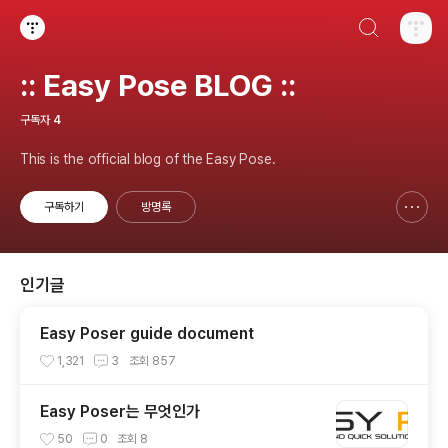
검색하기
티스토리
:: Easy Pose BLOG ::
구독자
4
This is the official blog of the Easy Pose.
구독하기
방명록
신고하기 레이어
열기
인기글
Easy Poser guide document
1,321
3
조회
857
Easy Poser는 무엇인가
50
0
조회
8