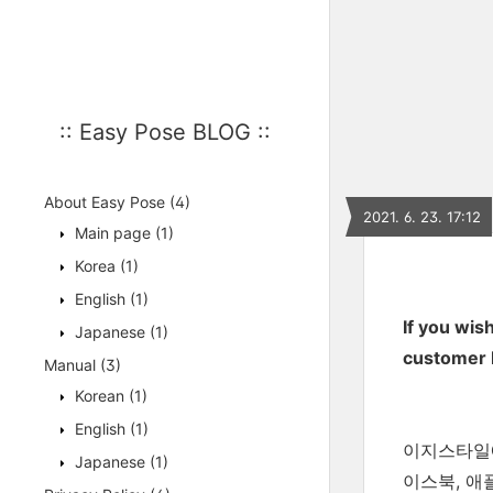
:: Easy Pose BLOG ::
About Easy Pose
(4)
2021. 6. 23. 17:12
Main page
(1)
Korea
(1)
English
(1)
If you wis
Japanese
(1)
customer I
Manual
(3)
Korean
(1)
English
(1)
이지스타일에
Japanese
(1)
이스북, 애