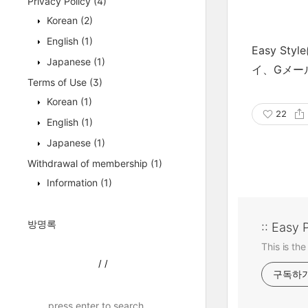
Privacy Policy
(4)
Korean
(2)
English
(1)
Easy S
Japanese
(1)
イ、Gメー
Terms of Use
(3)
Korean
(1)
22
English
(1)
Japanese
(1)
Withdrawal of membership
(1)
Information
(1)
방명록
:: Easy 
This is the
/
/
구독하