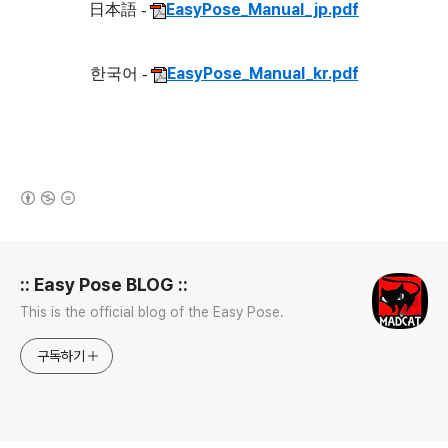
EasyPose_Manual_jp.pdf
日本語 -
EasyPose_Manual_kr.pdf
한국어 -
(새창열림)
로그 정보
:: Easy Pose BLOG ::
This is the official blog of the Easy Pose.
구독하기