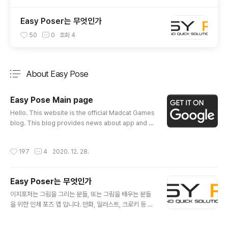
Easy Poser는 무엇인가
50
0
조회
4
About Easy Pose
분류 전체보기
주요 글 목록
Easy Pose Main page
글 내용
Hello. This website is the official Madcat Games
blog. This blog provides news about app and g
ame developed by Madcat Games. --- Contact
: madcat.help@gmail.com Oriental weapon pac
작성시간
197
4
2020. 12. 28.
kage coming soon!29 weapons + 80 poses for
men and women!
Easy Poser는 무엇인가
글 내용
이지포저는 그림을 그리는 분들, 또는 그림을 배우는 분들
을 위한 인체 포즈 앱 입니다. 만화, 일러스트, 크로키 등 그
림을 위해 다양한 포즈를 취해줄 나만의 전문 모델이 있었
으면 하는 생각을 해 보진 않으셨나요. 이지포저 EasyPos