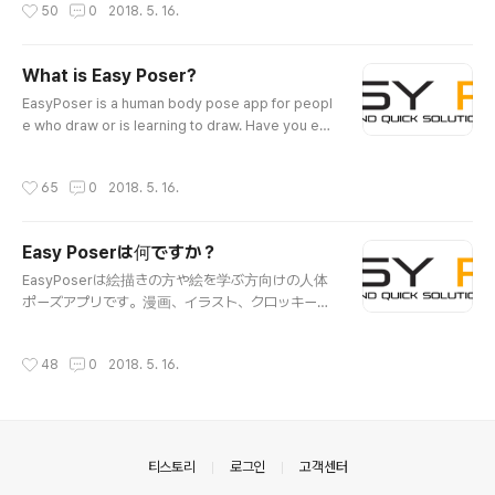
작성시간
50
0
2018. 5. 16.
er는 그런 분들을 위해 개발되었습니다. 여러 포즈를 다양
한 각도에서 살펴볼 수 있습니다. 이제 관절 목각인형이나
피규어를 보며 그리지 않아도 됩니다. 요가 자세나 운동 자
What is Easy Poser?
세도 다양한 각도에서 확인이 가능합니다. --- 주요특징 1.
글 내용
섬세한 조작이지포저는 모든 주요 관절을 하나하나 섬세하
EasyPoser is a human body pose app for peopl
게 조작할수 있고 놀라울 정도로 편리합니다. 현재 움직이
e who draw or is learning to draw. Have you eve
는 부분에 대한 하일라이트 제공, 관절별 초기화, 좌우 반전
r wanted a personalized model to show various
기능도입으로 대칭 자세를 잡기 등 기존 포즈 앱으론 할 수
poses while drawing animation, illustration or sk
작성시간
65
0
2018. 5. 16.
없었던 다양한 기..
etching? EasyPoser was developed for these p
eople. Various angles of different poses can be
inspected. Now you do not have to draw with a
Easy Poserは何ですか？
wooden joint doll or figure as a model. Even yo
글 내용
ga or exercise poses can be..
EasyPoserは絵描きの方や絵を学ぶ方向けの人体
ポーズアプリです。漫画、イラスト、クロッキーな
どを描くために、様々なポーズを取ってくれる私だ
けの専門モデルが欲しかったことはありませんか。
작성시간
48
0
2018. 5. 16.
EasyPoserはそんな方々のために開発されました。
様々なポーズを様々な角度から観察することがで
きます。デッサン人形を見て描かなくても良いで
す。ヨガ姿勢や運動姿勢なども多様な角度から確
認できます。 １．繊細な操作－EasyPoserは、す
의안내
티스토리
로그인
고객센터
べての関節を驚くほど簡単に操作出来ます。操作