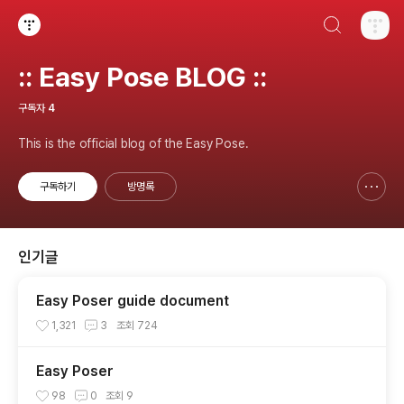
검색하기
티스토리
:: Easy Pose BLOG ::
구독자
4
This is the official blog of the Easy Pose.
구독하기
방명록
신고하기 레이어
열기
인기글
Easy Poser guide document
1,321
3
조회
724
Easy Poser
98
0
조회
9